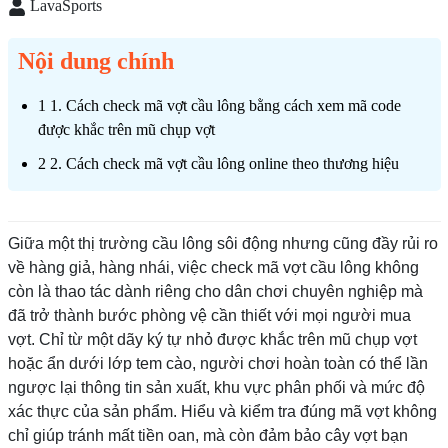
LavaSports
Nội dung chính
1. Cách check mã vợt cầu lông bằng cách xem mã code
được khắc trên mũ chụp vợt
2. Cách check mã vợt cầu lông online theo thương hiệu
2.1. Check mã vợt cầu lông Yonex
2.2. Check mã vợt cầu lông Lining
Giữa một thị trường cầu lông sôi động nhưng cũng đầy rủi ro
2.3. Check mã vợt cầu lông Victor
về hàng giả, hàng nhái, việc check mã vợt cầu lông không
còn là thao tác dành riêng cho dân chơi chuyên nghiệp mà
đã trở thành bước phòng vệ cần thiết với mọi người mua
vợt. Chỉ từ một dãy ký tự nhỏ được khắc trên mũ chụp vợt
hoặc ẩn dưới lớp tem cào, người chơi hoàn toàn có thể lần
ngược lại thông tin sản xuất, khu vực phân phối và mức độ
xác thực của sản phẩm. Hiểu và kiểm tra đúng mã vợt không
chỉ giúp tránh mất tiền oan, mà còn đảm bảo cây vợt bạn