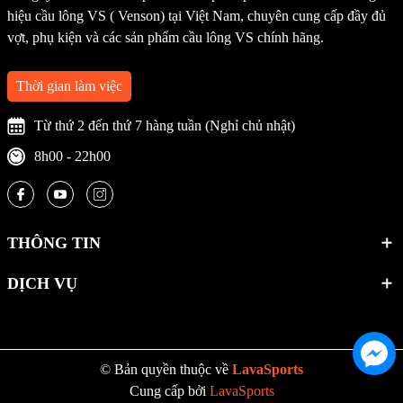
hiệu cầu lông VS ( Venson) tại Việt Nam, chuyên cung cấp đầy đủ
vợt, phụ kiện và các sản phẩm cầu lông VS chính hãng.
Thời gian làm việc
Từ thứ 2 đến thứ 7 hàng tuần (Nghỉ chủ nhật)
8h00 - 22h00
THÔNG TIN
DỊCH VỤ
© Bản quyền thuộc về
LavaSports
Cung cấp bởi
LavaSports