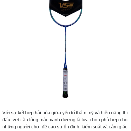
Với sự kết hợp hài hòa giữa yếu tố thẩm mỹ và hiệu năng thi
đấu, vợt cầu lông màu xanh dương là lựa chọn phù hợp cho
những người chơi đề cao sự ổn định, kiểm soát và cảm giác