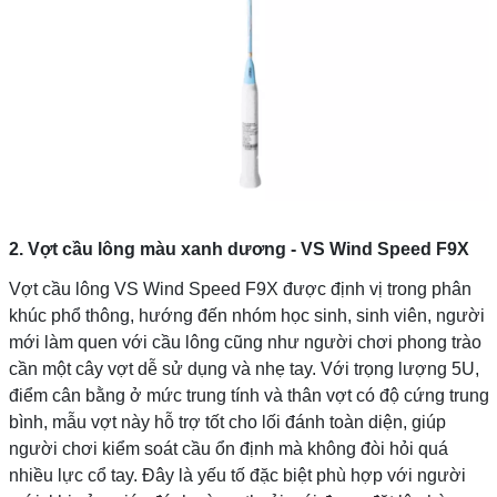
2. Vợt cầu lông màu xanh dương - VS Wind Speed F9X
Vợt cầu lông VS Wind Speed F9X được định vị trong phân
khúc phổ thông, hướng đến nhóm học sinh, sinh viên, người
mới làm quen với cầu lông cũng như người chơi phong trào
cần một cây vợt dễ sử dụng và nhẹ tay. Với trọng lượng 5U,
điểm cân bằng ở mức trung tính và thân vợt có độ cứng trung
bình, mẫu vợt này hỗ trợ tốt cho lối đánh toàn diện, giúp
người chơi kiểm soát cầu ổn định mà không đòi hỏi quá
nhiều lực cổ tay. Đây là yếu tố đặc biệt phù hợp với người