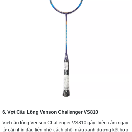
6. Vợt Cầu Lông Venson Challenger VS810
Vợt cầu lông Venson Challenger VS810 gây thiện cảm ngay
từ cái nhìn đầu tiên nhờ cách phối màu xanh dương kết hợp