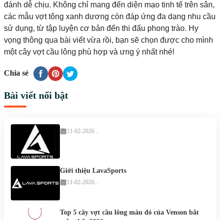
đánh dễ chịu. Không chỉ mang đến diện mạo tinh tế trên sân,
các mẫu vợt tông xanh dương còn đáp ứng đa dạng nhu cầu
sử dụng, từ tập luyện cơ bản đến thi đấu phong trào. Hy
vọng thông qua bài viết vừa rồi, bạn sẽ chọn được cho mình
một cây vợt cầu lông phù hợp và ưng ý nhất nhé!
Chia sẻ
Bài viết nổi bật
11-02-2026...
Giới thiệu LavaSports
11-02-2026...
Top 5 cây vợt cầu lông màu đỏ của Venson bắt