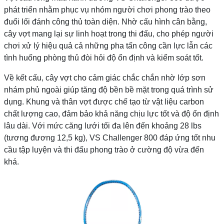
phát triển nhằm phục vụ nhóm người chơi phong trào theo
đuổi lối đánh công thủ toàn diện. Nhờ cấu hình cân bằng,
cây vợt mang lại sự linh hoạt trong thi đấu, cho phép người
chơi xử lý hiệu quả cả những pha tấn công cần lực lẫn các
tình huống phòng thủ đòi hỏi độ ổn định và kiểm soát tốt.
Về kết cấu, cây vợt cho cảm giác chắc chắn nhờ lớp sơn
nhám phủ ngoài giúp tăng độ bền bề mặt trong quá trình sử
dụng. Khung và thân vợt được chế tạo từ vật liệu carbon
chất lượng cao, đảm bảo khả năng chịu lực tốt và độ ổn định
lâu dài. Với mức căng lưới tối đa lên đến khoảng 28 lbs
(tương đương 12,5 kg), VS Challenger 800 đáp ứng tốt nhu
cầu tập luyện và thi đấu phong trào ở cường độ vừa đến
khá.